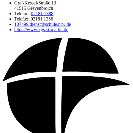
Graf-Kessel-Straße 13
41515 Grevenbroich
Telefon:
02181 1388
Telefax: 02181 1356
107499.dienst@schule.nrw.de
https://www.kgs-st-martin.de