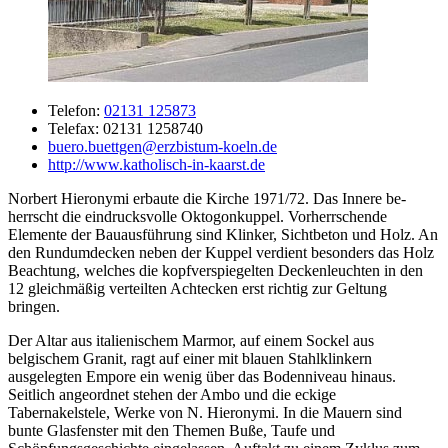
Telefon:
02131 125873
Telefax: 02131 1258740
buero.buettgen@erzbistum-koeln.de
http://www.katholisch-in-kaarst.de
Norbert Hieronymi erbaute die Kirche 1971/72. Das Innere be­
herrscht die eindrucksvolle Oktogonkuppel. Vorherrschende
Elemente der Bauausführung sind Klinker, Sichtbeton und Holz. An
den Rundumdecken neben der Kuppel verdient besonders das Holz
Beachtung, welches die kopfverspiegelten Deckenleuchten in den
12 gleichmäßig verteilten Achtecken erst richtig zur Geltung
bringen.
Der Altar aus italienischem Marmor, auf einem Sockel aus
belgischem Granit, ragt auf einer mit blauen Stahlklinkern
ausgelegten Empore ein wenig über das Bodenniveau hinaus.
Seitlich angeordnet stehen der Ambo und die eckige
Tabernakelstele, Werke von N. Hieronymi. In die Mauern sind
bunte Glasfenster mit den Themen Buße, Taufe und