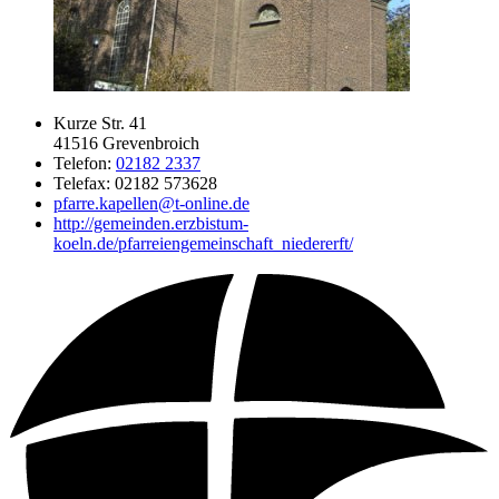
Kurze Str. 41
41516 Grevenbroich
Telefon:
02182 2337
Telefax: 02182 573628
pfarre.kapellen@t-online.de
http://gemeinden.erzbistum-
koeln.de/pfarreiengemeinschaft_niedererft/