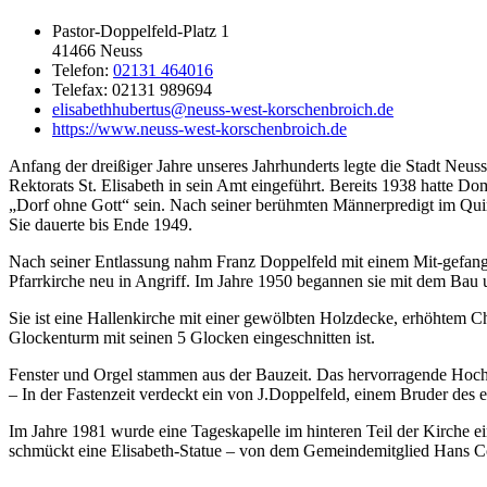
Pastor-Doppelfeld-Platz 1
41466 Neuss
Telefon:
02131 464016
Telefax: 02131 989694
elisabethhubertus@neuss-west-korschenbroich.de
https://www.neuss-west-korschenbroich.de
Anfang der dreißiger Jahre unseres Jahrhunderts legte die Stadt Neu
Rektorats St. Elisabeth in sein Amt eingeführt. Bereits 1938 hatte 
„Dorf ohne Gott“ sein. Nach seiner berühmten Männerpredigt im Quir
Sie dauerte bis Ende 1949.
Nach seiner Entlassung nahm Franz Doppelfeld mit einem Mit-gefange
Pfarrkirche neu in Angriff. Im Jahre 1950 begannen sie mit dem Bau u
Sie ist eine Hallenkirche mit einer gewölbten Holzdecke, erhöhtem C
Glockenturm mit seinen 5 Glocken eingeschnitten ist.
Fenster und Orgel stammen aus der Bauzeit. Das hervorragende Hoch
– In der Fastenzeit verdeckt ein von J.Doppelfeld, einem Bruder des
Im Jahre 1981 wurde eine Tageskapelle im hinteren Teil der Kirche ein
schmückt eine Elisabeth-Statue – von dem Gemeindemitglied Hans Con