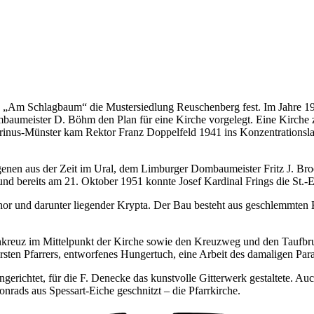
ss „Am Schlagbaum“ die Mustersiedlung Reuschen­berg fest. Im Jahre 19
Dombaumeister D. Böhm den Plan für eine Kirche vorgelegt. Eine Kirche 
inus-Münster kam Rektor Franz Doppelfeld 1941 ins Konzentrationslage
nen aus der Zeit im Ural, dem Limburger Dombaumeister Fritz J. Broer
nd bereits am 21. Oktober 1951 konnte Josef Kardinal Frings die St.-E
hor und darunter liegender Krypta. Der Bau besteht aus geschlemmten Kl
kreuz im Mittelpunkt der Kirche sowie den Kreuzweg und den Taufbru
 ersten Pfarrers, entworfenes Hungertuch, eine Arbeit des damaligen P
gerichtet, für die F. Denecke das kunstvolle Gitterwerk gestaltete. Auc
rads aus Spessart-Eiche geschnitzt – die Pfarrkirche.