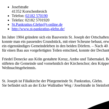
Josefstraße
41352 Korschenbroich
Telefon:
02182 570190
Telefax: 02182 5701920
St.Pankratius-Glehn@t-online.de
http://www.st-pankratius-glehn.de/
Im Jahre 1904 gründete sich ein Bauverein St. Joseph der Ortschafte
konnte man ein passendes Grundstück, mit einer Scheune bebaut, erwe
ein eigenständiges Gemeindeleben in den beiden Dörfern. – Nach 40 J
für einen Bau aus vorgefertigten Teilen entschied, konnte der Dech
Friedel Denecke aus Köln gestaltete Kreuz, Ambo und Tabernakel. Be
stifteten die Gemeinde und vornehmlich der Kirchenchor; den Krippen
Weihnachtsgeheimnis.
St. Joseph ist Filialkirche der Pfargemeinde St. Pankratius, Glehn.
Sie befindet sich an der Ecke Wallrather Weg / Josefstraße in Steinfort