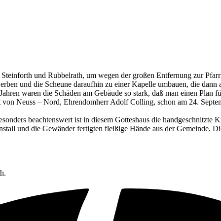
n Steinforth und Rubbelrath, um wegen der großen Entfernung zur Pfarr
rben und die Scheune daraufhin zu einer Kapelle umbauen, die dann am
ahren waren die Schäden am Gebäude so stark, daß man einen Plan für e
ant von Neuss – Nord, Ehrendomherr Adolf Colling, schon am 24. Sept
sonders beachtenswert ist in diesem Gotteshaus die handgeschnitzte K
stall und die Gewänder fertigten fleißige Hände aus der Gemeinde. Die
h.