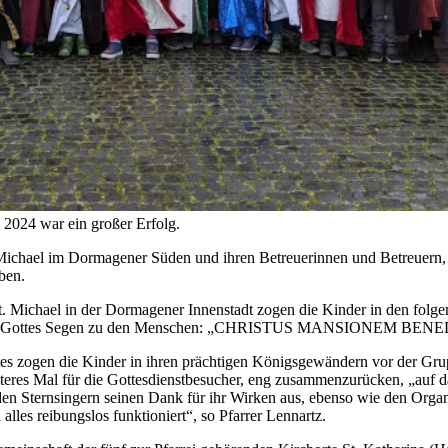
2024 war ein großer Erfolg.
Michael im Dormagener Süden und ihren Betreuerinnen und Betreuern, 
ben.
t. Michael in der Dormagener Innenstadt zogen die Kinder in den folg
ten sie Gottes Segen zu den Menschen: „CHRISTUS MANSIONEM BENED
tes zogen die Kinder in ihren prächtigen Königsgewändern vor der Gru
weiteres Mal für die Gottesdienstbesucher, eng zusammenzurücken, „auf 
r den Sternsingern seinen Dank für ihr Wirken aus, ebenso wie den Org
lles reibungslos funktioniert“, so Pfarrer Lennartz.