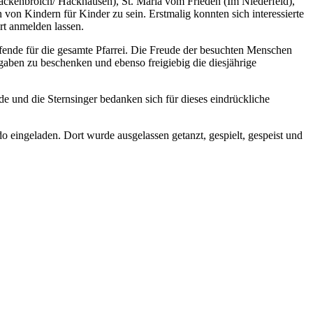
 (Hackenbroich/ Hackhausen), St. Maria vom Frieden (Im Niederfeld),
 von Kindern für Kinder zu sein. Erstmalig konnten sich interessierte
ort anmelden lassen.
eifende für die gesamte Pfarrei. Die Freude der besuchten Menschen
aben zu beschenken und ebenso freigiebig die diesjährige
und die Sternsinger bedanken sich für dieses eindrückliche
eingeladen. Dort wurde ausgelassen getanzt, gespielt, gespeist und