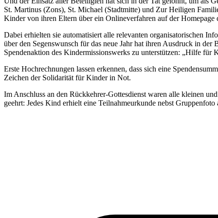
Und der Einsatz aller Beteiligten hat sich in der Tat gelohnt, um al
St. Martinus (Zons), St. Michael (Stadtmitte) und Zur Heiligen Famili
Kinder von ihren Eltern über ein Onlineverfahren auf der Homepage
Dabei erhielten sie automatisiert alle relevanten organisatorischen I
über den Segenswunsch für das neue Jahr hat ihren Ausdruck in der 
Spendenaktion des Kindermissionswerks zu unterstützen: „Hilfe für
Erste Hochrechnungen lassen erkennen, dass sich eine Spendensumme
Zeichen der Solidarität für Kinder in Not.
Im Anschluss an den Rückkehrer-Gottesdienst waren alle kleinen und
geehrt: Jedes Kind erhielt eine Teilnahmeurkunde nebst Gruppenfoto 