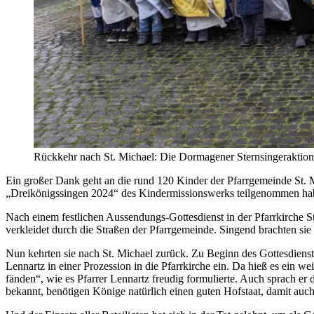
Rückkehr nach St. Michael: Die Dormagener Sternsingeraktion 
Ein großer Dank geht an die rund 120 Kinder der Pfarrgemeinde St. 
„Dreikönigssingen 2024“ des Kindermissionswerks teilgenommen ha
Nach einem festlichen Aussendungs-Gottesdienst in der Pfarrkirche S
verkleidet durch die Straßen der Pfarrgemeinde. Singend brach
Nun kehrten sie nach St. Michael zurück. Zu Beginn des Gottesdiens
Lennartz in einer Prozession in die Pfarrkirche ein. Da hieß es ein 
fänden“, wie es Pfarrer Lennartz freudig formulierte. Auch sprach e
bekannt, benötigen Könige natürlich einen guten Hofstaat, damit auch a