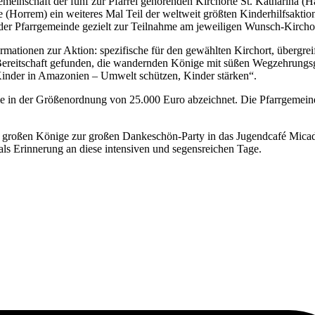
s Gemeinschaft der fünf zur Pfarrei gehörenden Kirchorte St. Katharina
e (Horrem) ein weiteres Mal Teil der weltweit größten Kinderhilfsaktion
 der Pfarrgemeinde gezielt zur Teilnahme am jeweiligen Wunsch-Kirch
nformationen zur Aktion: spezifische für den gewählten Kirchort, übergr
Bereitschaft gefunden, die wandernden Könige mit süßen Wegzehrungsg
 Kinder in Amazonien – Umwelt schützen, Kinder stärken“.
 in der Größenordnung von 25.000 Euro abzeichnet. Die Pfarrgemeinde 
 großen Könige zur großen Dankeschön-Party in das Jugendcafé Micado 
als Erinnerung an diese intensiven und segensreichen Tage.