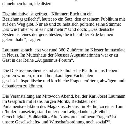
einnehmen kann, idealisiert.
Eigeninitiative ist gefragt. „Kümmert Euch um ein
Beziehungsgeflecht“, lautet so ein Satz, den er seinem Publikum mit
auf den Weg gibt. Nur ab und zu hebt sich polternd seine Stimme:
„So wie früher wird es nicht mehr!“ Und doch: „Das deutsche
System ist eines der gerechtesten, die ich auf der Erde kennen
gelernt habe“, sagt er.
Laumann sprach jetzt vor rund 360 Zuhörern im Kloster Immaculata
in Neuss. Im Mutterhaus der Neusser Augustinerinnen war er zu
Gast in der Reihe „Augustinus-Forum“.
Die Diskussionsabende sind als katholische Plattform ins Leben
gerufen worden, um mit hochkarätigen Fachleuten
gesellschaftspolitische und kirchliche Fragen erörtern, abwägen und
debattieren zu können.
Die Veranstaltung am Mittwoch Abend, bei der Karl-Josef Laumann
im Gespräch mit Hans-Jürgen Moritz, Redakteur der
Parlamentsredaktion des Magazins „Focus“ in Berlin, zu einer Tour
d’horizon ansetzte, stand unter dem Leitgedanken „Freiheit,
Gerechtigkeit, Solidarität - Alte Antworten auf neue Fragen? Ist
unsere Gesellschafts- und Wirtschaftsordnung noch sozial?“.