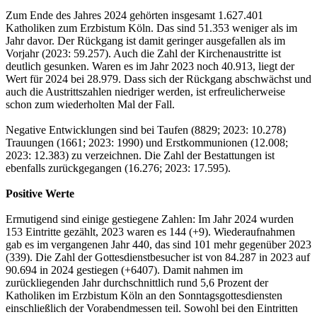
Zum Ende des Jahres 2024 gehörten insgesamt 1.627.401
Katholiken zum Erzbistum Köln. Das sind 51.353 weniger als im
Jahr davor. Der Rückgang ist damit geringer ausgefallen als im
Vorjahr (2023: 59.257). Auch die Zahl der Kirchenaustritte ist
deutlich gesunken. Waren es im Jahr 2023 noch 40.913, liegt der
Wert für 2024 bei 28.979. Dass sich der Rückgang abschwächst und
auch die Austrittszahlen niedriger werden, ist erfreulicherweise
schon zum wiederholten Mal der Fall.
Negative Entwicklungen sind bei Taufen (8829; 2023: 10.278)
Trauungen (1661; 2023: 1990) und Erstkommunionen (12.008;
2023: 12.383) zu verzeichnen. Die Zahl der Bestattungen ist
ebenfalls zurückgegangen (16.276; 2023: 17.595).
Positive Werte
Ermutigend sind einige gestiegene Zahlen: Im Jahr 2024 wurden
153 Eintritte gezählt, 2023 waren es 144 (+9). Wiederaufnahmen
gab es im vergangenen Jahr 440, das sind 101 mehr gegenüber 2023
(339). Die Zahl der Gottesdienstbesucher ist von 84.287 in 2023 auf
90.694 in 2024 gestiegen (+6407). Damit nahmen im
zurückliegenden Jahr durchschnittlich rund 5,6 Prozent der
Katholiken im Erzbistum Köln an den Sonntagsgottesdiensten
einschließlich der Vorabendmessen teil. Sowohl bei den Eintritten