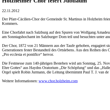
Holzheimer Chor feiert Jubiläum
22.11.2012
Der Pfarr-Cäcilien-Chor der Gemeinde St. Martinus in Holzheim feiert
Kommers.
Eine Chorfahrt nach Salzburg auf den Spuren von Wolfgang Amadeus 
am Sonntagshochamt im Salzburger Dom teil und besuchten unter an
Der Chor, 1872 von 21 Männern aus der Taufe gehoben, engagiert sich
Generationen fester Bestandteil des Ortslebens. Aus den Reihen des 
„Pro ecclesia et pontifice“ hervor.
Die Festmesse zum 140-jährigen Bestehen wird am Sonntag, 25. Nove
Ehre Gottes“ aus Haydns Oratorium „Die Schöpfung“ und das „Hallelu
Orgel spielt Robin Jurmann, die Leitung übernimmt Paul T. J. van de
Weitere Informationen:
www.chor.holzheim.com