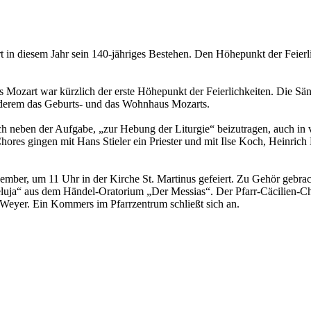
 in diesem Jahr sein 140-jähriges Bestehen. Den Höhepunkt der Feierli
Mozart war kürzlich der erste Höhepunkt der Feierlichkeiten. Die Sä
derem das Geburts- und das Wohnhaus Mozarts.
 neben der Aufgabe, „zur Hebung der Liturgie“ beizutragen, auch in ve
Chores gingen mit Hans Stieler ein Priester und mit Ilse Koch, Heinri
mber, um 11 Uhr in der Kirche St. Martinus gefeiert. Zu Gehör gebr
ja“ aus dem Händel-Oratorium „Der Messias“. Der Pfarr-Cäcilien-Chor
 Weyer. Ein Kommers im Pfarrzentrum schließt sich an.