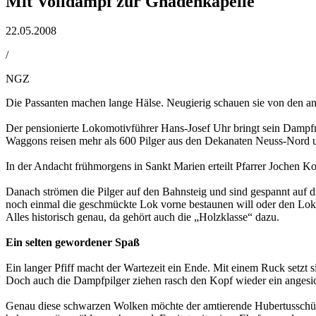
Mit Volldampf zur Gnadenkapelle
22.05.2008
/
NGZ
Die Passanten machen lange Hälse. Neugierig schauen sie von den an
Der pensionierte Lokomotivführer Hans-Josef Uhr bringt sein Dampfros
Waggons reisen mehr als 600 Pilger aus den Dekanaten Neuss-Nord un
In der Andacht frühmorgens in Sankt Marien erteilt Pfarrer Jochen Ko
Danach strömen die Pilger auf den Bahnsteig und sind gespannt auf d
noch einmal die geschmückte Lok vorne bestaunen will oder den Lokfü
Alles historisch genau, da gehört auch die „Holzklasse“ dazu.
Ein selten gewordener Spaß
Ein langer Pfiff macht der Wartezeit ein Ende. Mit einem Ruck setzt 
Doch auch die Dampfpilger ziehen rasch den Kopf wieder ein angesic
Genau diese schwarzen Wolken möchte der amtierende Hubertusschütz