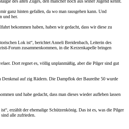
stalgie des alten Zuges, den mancher noch aus seiner Jugend kennt.
s mir ganz hinten gefallen, da wo man rausgehen kann. Und
n und her.
llfahrt bekommen haben, haben wir gedacht, dass wir diese zu
orischen Lok ist“, berichtet Anneli Breidenbach, Leiterin des
x-Christi-Forum zusammenkommen, in die Kerzenkapelle bringen
aer. Dort regnet es, völlig unplanmäßig, aber die Pilger sind gut
schen Denkmal auf zig Rädern. Die Dampflok der Baureihe 50 wurde
genommen und habe gedacht, dass man dieses wieder aufleben lassen
ist“, erzählt der ehemalige Schützenkönig. Das ist es, was die Pilger
ind alle zufrieden.