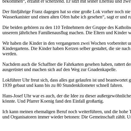
bekommen“, erzählt er scherzend. Er sitzt mit seiner Ehefrau und zwe
Der fünfjährige Franz dagegen hat so eine große Lok vorher noch ni
Wasserkanister und einen alten Ofen habe ich gesehen“, sagt er und ru
Die beiden gehören zu den 110 Teilnehmern der Gruppe des Katholisc
unserem jährlichen Familienausflug machen. Die Eltern und Kinder wa
Wir haben die Kinder in den vergangenen zwei Wochen vorbereitet und e
Kindergartens. Die Kinder haben Kerzen selber gestaltet, die sie na
werden.
Nachdem auch die Schaffner die Fahrkarten gesehen haben, rattert der
ausgerüstet und machen sich auf den Weg zur Gnadenkapelle.
Lokführer Uhr freut sich, dass alles gut gelaufen ist und beantwort
1939 gebaut und kann bis zu 80 Stundenkilometer schnell fahren.
Hans-Josef Uhr war es auch, der die Idee zu dieser außergewöhnlichen
könnte. Und Pfarrer Koenig fand den Einfall großartig.
Ich kann meinen ehemaligen Beruf noch weiterführen, und die hohe Teil
und Organisatoren immer wieder betonen: Die Gemeinschaft zählt. Un