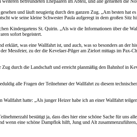
i weiteren befreundeten Ehepaaren im Abteil, und alle genießen die No
e gesehen und läuft neugierig durch den ganzen Zug. „Am besten hat e
tscht wie seine kleine Schwester Paula aufgeregt in dem großen Sitz hi
hen Kindergartens St. Quirin. „Als wir die Informationen über die Wa
ren sofort begeistert.
rklärt, was eine Wallfahrt ist, und auch, was so besonders an der hist
ch der Messfeier, zu der die Kevelaer-Pilger am Zielort mittags im Pa
 Zug durch die Landschaft und erreicht planmäßig den Bahnhof in Kevel
et geduldig alle Fragen der Teilnehmer der Wallfahrt zu diesem techni
 Wallfahrt hatte: „Als junger Heizer habe ich an einer Wallfahrt teil
nehmerzahl bestätigt ja, dass dies hier eine schöne Sache für uns alle 
d wenn eine schöne Dampflok hilft, Jung und Alt zusammenzuführen, s