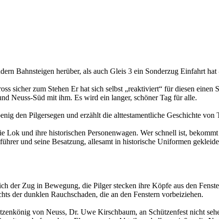
dern Bahnsteigen herüber, als auch Gleis 3 ein Sonderzug Einfahrt ha
s sicher zum Stehen Er hat sich selbst „reaktiviert“ für diesen einen 
d Neuss-Süd mit ihm. Es wird ein langer, schöner Tag für alle.
enig den Pilgersegen und erzählt die alttestamentliche Geschichte von 
ie Lok und ihre historischen Personenwagen. Wer schnell ist, bekommt e
hrer und seine Besatzung, allesamt in historische Uniformen gekleidet,
sich der Zug in Bewegung, die Pilger stecken ihre Köpfe aus den Fenst
hts der dunklen Rauchschaden, die an den Fenstern vorbeiziehen.
enkönig von Neuss, Dr. Uwe Kirschbaum, an Schützenfest nicht sehen. 