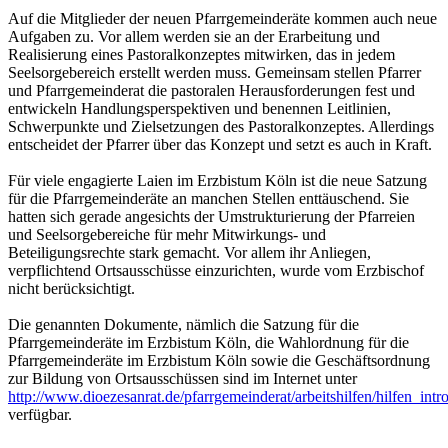
Auf die Mitglieder der neuen Pfarrgemeinderäte kommen auch neue
Aufgaben zu. Vor allem werden sie an der Erarbeitung und
Realisierung eines Pastoralkonzeptes mitwirken, das in jedem
Seelsorgebereich erstellt werden muss. Gemeinsam stellen Pfarrer
und Pfarrgemeinderat die pastoralen Herausforderungen fest und
entwickeln Handlungsperspektiven und benennen Leitlinien,
Schwerpunkte und Zielsetzungen des Pastoralkonzeptes. Allerdings
entscheidet der Pfarrer über das Konzept und setzt es auch in Kraft.
Für viele engagierte Laien im Erzbistum Köln ist die neue Satzung
für die Pfarrgemeinderäte an manchen Stellen enttäuschend. Sie
hatten sich gerade angesichts der Umstrukturierung der Pfarreien
und Seelsorgebereiche für mehr Mitwirkungs- und
Beteiligungsrechte stark gemacht. Vor allem ihr Anliegen,
verpflichtend Ortsausschüsse einzurichten, wurde vom Erzbischof
nicht berücksichtigt.
Die genannten Dokumente, nämlich die Satzung für die
Pfarrgemeinderäte im Erzbistum Köln, die Wahlordnung für die
Pfarrgemeinderäte im Erzbistum Köln sowie die Geschäftsordnung
zur Bildung von Ortsausschüssen sind im Internet unter
http://www.dioezesanrat.de/pfarrgemeinderat/arbeitshilfen/hilfen_intr
verfügbar.