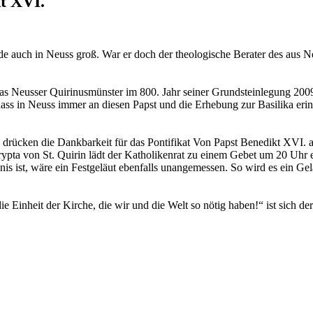
t XVI.
de auch in Neuss groß. War er doch der theologische Berater des aus 
das Neusser Quirinusmünster im 800. Jahr seiner Grundsteinlegung 2009 
ss in Neuss immer an diesen Papst und die Erhebung zur Basilika erin
drücken die Dankbarkeit für das Pontifikat Von Papst Benedikt XVI. 
ypta von St. Quirin lädt der Katholikenrat zu einem Gebet um 20 Uhr e
s ist, wäre ein Festgeläut ebenfalls unangemessen. So wird es ein Gelä
 die Einheit der Kirche, die wir und die Welt so nötig haben!“ ist sich d