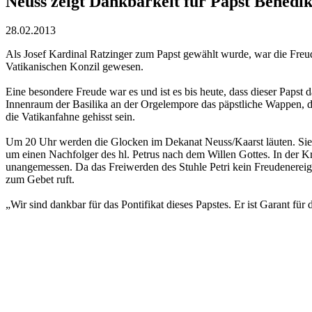
Neuss zeigt Dankbarkeit für Papst Benedik
28.02.2013
Als Josef Kardinal Ratzinger zum Papst gewählt wurde, war die Freu
Vatikanischen Konzil gewesen.
Eine besondere Freude war es und ist es bis heute, dass dieser Papst 
Innenraum der Basilika an der Orgelempore das päpstliche Wappen, da
die Vatikanfahne gehisst sein.
Um 20 Uhr werden die Glocken im Dekanat Neuss/Kaarst läuten. Sie 
um einen Nachfolger des hl. Petrus nach dem Willen Gottes. In der Kr
unangemessen. Da das Freiwerden des Stuhle Petri kein Freudenereigni
zum Gebet ruft.
„Wir sind dankbar für das Pontifikat dieses Papstes. Er ist Garant für