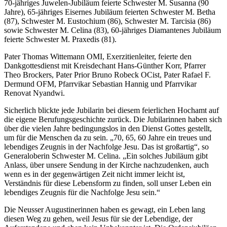
70-jähriges Juwelen-Jubiläum feierte Schwester M. Susanna (90
Jahre), 65-jähriges Eisernes Jubiläum feierten Schwester M. Betha
(87), Schwester M. Eustochium (86), Schwester M. Tarcisia (86)
sowie Schwester M. Celina (83), 60-jähriges Diamantenes Jubiläum
feierte Schwester M. Praxedis (81).
Pater Thomas Wittemann OMI, Exerzitienleiter, feierte den
Dankgottesdienst mit Kreisdechant Hans-Günther Korr, Pfarrer
Theo Brockers, Pater Prior Bruno Robeck OCist, Pater Rafael F.
Dermund OFM, Pfarrvikar Sebastian Hannig und Pfarrvikar
Renovat Nyandwi.
Sicherlich blickte jede Jubilarin bei diesem feierlichen Hochamt auf
die eigene Berufungsgeschichte zurück. Die Jubilarinnen haben sich
über die vielen Jahre bedingungslos in den Dienst Gottes gestellt,
um für die Menschen da zu sein. „70, 65, 60 Jahre ein treues und
lebendiges Zeugnis in der Nachfolge Jesu. Das ist großartig“, so
Generaloberin Schwester M. Celina. „Ein solches Jubiläum gibt
Anlass, über unsere Sendung in der Kirche nachzudenken, auch
wenn es in der gegenwärtigen Zeit nicht immer leicht ist,
Verständnis für diese Lebensform zu finden, soll unser Leben ein
lebendiges Zeugnis für die Nachfolge Jesu sein.“
Die Neusser Augustinerinnen haben es gewagt, ein Leben lang
diesen Weg zu gehen, weil Jesus für sie der Lebendige, der