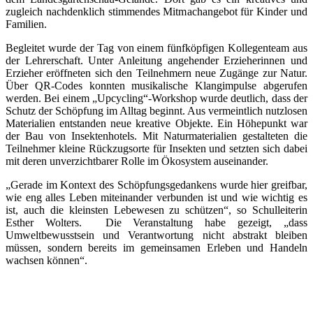
zugleich nachdenklich stimmendes Mitmachangebot für Kinder und
Familien.
Begleitet wurde der Tag von einem fünfköpfigen Kollegenteam aus
der Lehrerschaft. Unter Anleitung angehender Erzieherinnen und
Erzieher eröffneten sich den Teilnehmern neue Zugänge zur Natur.
Über QR-Codes konnten musikalische Klangimpulse abgerufen
werden. Bei einem „Upcycling“-Workshop wurde deutlich, dass der
Schutz der Schöpfung im Alltag beginnt. Aus vermeintlich nutzlosen
Materialien entstanden neue kreative Objekte. Ein Höhepunkt war
der Bau von Insektenhotels. Mit Naturmaterialien gestalteten die
Teilnehmer kleine Rückzugsorte für Insekten und setzten sich dabei
mit deren unverzichtbarer Rolle im Ökosystem auseinander.
„Gerade im Kontext des Schöpfungsgedankens wurde hier greifbar,
wie eng alles Leben miteinander verbunden ist und wie wichtig es
ist, auch die kleinsten Lebewesen zu schützen“, so Schulleiterin
Esther Wolters. Die Veranstaltung habe gezeigt, „dass
Umweltbewusstsein und Verantwortung nicht abstrakt bleiben
müssen, sondern bereits im gemeinsamen Erleben und Handeln
wachsen können“.