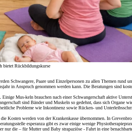
h bietet Rückbildungskurse
werden Schwangere, Paare und Einzelpersonen zu allen Themen rund um
ensjahr in Anspruch genommen werden kann. Die Beratungen sind koste
. Einige Mus-keln brauchen nach einer Schwangerschaft aktive Unters
angerschaft sind Bänder und Muskeln so gedehnt, dass sich Organe wi
heitliche Probleme wie Inkontinenz sowie Rücken- und Unterleibsschm
 die Kosten werden von der Krankenkasse übernommen. In Grevenbroich
tungsstelle esperanza gibt es zwar einige wenige Physiotherapiepraxe
her nur die – für Mutter und Baby strapaziöse - Fahrt in eine benachbar