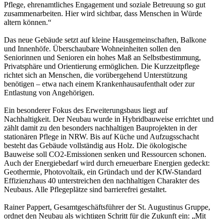
Pflege, ehrenamtliches Engagement und soziale Betreuung so gut
zusammenarbeiten. Hier wird sichtbar, dass Menschen in Würde
altern können.“
Das neue Gebäude setzt auf kleine Hausgemeinschaften, Balkone
und Innenhöfe. Überschaubare Wohneinheiten sollen den
Seniorinnen und Senioren ein hohes Maß an Selbstbestimmung,
Privatsphäre und Orientierung ermöglichen. Die Kurzzeitpflege
richtet sich an Menschen, die vorübergehend Unterstützung
benötigen – etwa nach einem Krankenhausaufenthalt oder zur
Entlastung von Angehörigen.
Ein besonderer Fokus des Erweiterungsbaus liegt auf
Nachhaltigkeit. Der Neubau wurde in Hybridbauweise errichtet und
zählt damit zu den besonders nachhaltigen Bauprojekten in der
stationären Pflege in NRW. Bis auf Küche und Aufzugsschacht
besteht das Gebäude vollständig aus Holz. Die ökologische
Bauweise soll CO2-Emissionen senken und Ressourcen schonen.
Auch der Energiebedarf wird durch erneuerbare Energien gedeckt:
Geothermie, Photovoltaik, ein Gründach und der KfW-Standard
Effizienzhaus 40 unterstreichen den nachhaltigen Charakter des
Neubaus. Alle Pflegeplätze sind barrierefrei gestaltet.
Rainer Pappert, Gesamtgeschäftsführer der St. Augustinus Gruppe,
ordnet den Neubau als wichtigen Schritt für die Zukunft ein: „Mit