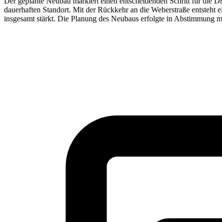
Der geplante Neubau markiert einen entscheidenden Schritt für die D
dauerhaften Standort. Mit der Rückkehr an die Weberstraße entsteht 
insgesamt stärkt. Die Planung des Neubaus erfolgte in Abstimmung mit