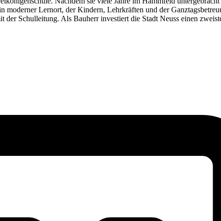
reikönigenschule. Nachdem sie viele Jahre im Hammfeld untergebracht w
ein moderner Lernort, der Kindern, Lehrkräften und der Ganztagsbetreu
 der Schulleitung. Als Bauherr investiert die Stadt Neuss einen zweist