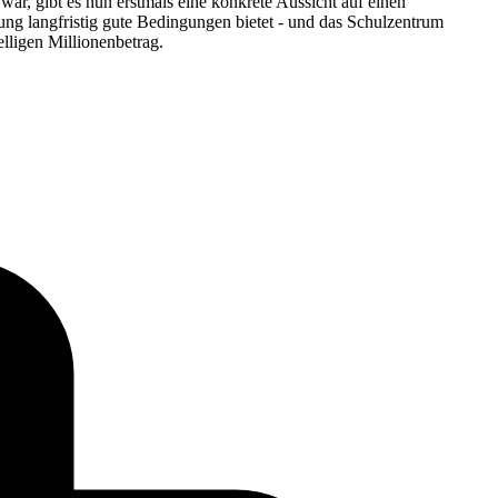
ar, gibt es nun erstmals eine konkrete Aussicht auf einen
ung langfristig gute Bedingungen bietet - und das Schulzentrum
elligen Millionenbetrag.