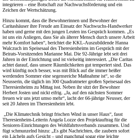
integrieren – eine Botschaft zur Nachwuchsförderung und ein
Zeichen der Wertschätzung.
Hinzu kommt, dass die Bewohnerinnen und Bewohner der
Caritashäuser ihre Freude am Einsatz der Nachwuchs-Handwerker
haben und gerne mit den jungen Leuten ins Gespräch kommen. „Es
ist uns ein Anliegen, dass Sie als älterer Mensch durch unsere Arbeit
mehr Komfort haben“, berichtet die KKL-Auszubildende Hanna
Walczuch im Speisesaal des Theresienheims im Gespräch mit der
Beirats-Vorsitzenden Marianne Mai. Die 92-Jährige lebt seit drei
Jahren in der Einrichtung und ist vielseitig interessiert. „Die Caritas
achtet darauf, dass unsere Räumlichkeiten gut temperiert sind. Das
wird künftig noch besser, was mit Blick auf die immer heißer
werdenden Sommer eine segensreiche Maßnahme ist“, so die
Neusserin, die täglich im 300 Quadratmeter großen Speisesaal des
Theresienheims zu Mittag isst. Neben ihr sitzt der Bewohner
Herbert Josten und nickt eifrig. „Ja, auf den nächsten Sommer
freuen wir uns jetzt umso mehr“, lacht der 66-jährige Neusser, der
seit 20 Jahren im Theresienheim lebt.
„Die Klimatechnik bringt frischen Wind in unser Haus“, fasst
Theresienheim-Leiterin Angela Lozze den Projektauftrag für die
Senioren-Einrichtungen des Wohlfahrtsverbands zusammen. Und
fügt schmunzelnd hinzu: „Es gibt Nachrichten, die zaubern sofort
ein Lächeln aufs Gesicht – und manchmal sogar eine leichte