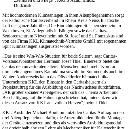
„Senioren und Pflege“. Rechts Azubi Milosz
Dudzinski.
Mit hochmodernen Klimaanlagen in ihren Altenpflegeheimen sorgt
der katholische Caritasverband im Rhein-Kreis Neuss für frische
Luft das ganze Jahr über. Die Einrichtungen St. Theresienheim in
Weckhoven, St. Aldegundis in Büttgen sowie das Caritas-
Seniorenzentrum Nievenheim mit St. Josef und St. Franziskus sind
von der Firma KKL Klimatechnik-Vertriebs GmbH mit sogenannten
Split-Klimaanlagen ausgerüstet worden.
„Das ist eine Win-Win-Situation für beide Seiten“, sagt Caritas-
Vorstandsvorsitzender Hermann Josef Thiel. Einerseits bietet die
Caritas den anvertrauten älteren Menschen noch mehr Komfort
durch ein angenehmes Raumklima sowohl im Sommer als auch im
Winter. Andererseits kann das Düsseldorfer Klimatechnik-
Unternehmen KKL den Einsatz in den Caritashäusern als
Projektauftrag für die Ausbildung des Nachwuchses durchführen.
„Als großer sozialer Arbeitgeber, der sich das Thema Arbeit und
Beschäftigung auf die Fahnen geschrieben hat, unterstützen wir
diesen Ansatz von KKL aus vollem Herzen“, betont Thiel.
KKL-Ausbilder Michael Bouillon nutzt den Caritas-Auftrag in den
drei Altenpflegeheimen dafür, die Auszubildenden für die Montage
der Geräte einzusetzen und dies als wertvolles Ausbildungsmodul
der dreieinhalbjährigen Lehre als Mechatroniker für Kältetechnik zu