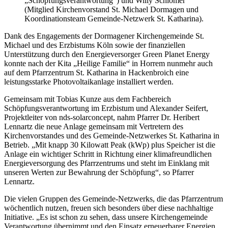
„Schöpfungsverantwortung“) und Willy Schlömer
(Mitglied Kirchenvorstand St. Michael Dormagen und
Koordinationsteam Gemeinde-Netzwerk St. Katharina).
Dank des Engagements der Dormagener Kirchengemeinde St.
Michael und des Erzbistums Köln sowie der finanziellen
Unterstützung durch den Energieversorger Green Planet Energy
konnte nach der Kita „Heilige Familie“ in Horrem nunmehr auch
auf dem Pfarrzentrum St. Katharina in Hackenbroich eine
leistungsstarke Photovoltaikanlage installiert werden.
Gemeinsam mit Tobias Kunze aus dem Fachbereich
Schöpfungsverantwortung im Erzbistum und Alexander Seifert,
Projektleiter von nds-solarconcept, nahm Pfarrer Dr. Heribert
Lennartz die neue Anlage gemeinsam mit Vertretern des
Kirchenvorstandes und des Gemeinde-Netzwerkes St. Katharina in
Betrieb. „Mit knapp 30 Kilowatt Peak (kWp) plus Speicher ist die
Anlage ein wichtiger Schritt in Richtung einer klimafreundlichen
Energieversorgung des Pfarrzentrums und steht im Einklang mit
unseren Werten zur Bewahrung der Schöpfung“, so Pfarrer
Lennartz.
Die vielen Gruppen des Gemeinde-Netzwerks, die das Pfarrzentrum
wöchentlich nutzen, freuen sich besonders über diese nachhaltige
Initiative. „Es ist schon zu sehen, dass unsere Kirchengemeinde
Verantwortung übernimmt und den Einsatz erneuerbarer Energien