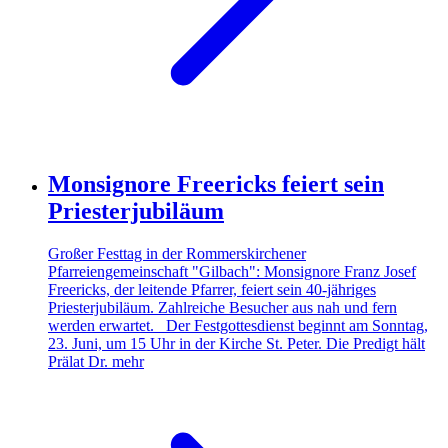
Monsignore Freericks feiert sein
Priesterjubiläum
Großer Festtag in der Rommerskirchener
Pfarreiengemeinschaft "Gilbach": Monsignore Franz Josef
Freericks, der leitende Pfarrer, feiert sein 40-jähriges
Priesterjubiläum. Zahlreiche Besucher aus nah und fern
werden erwartet. Der Festgottesdienst beginnt am Sonntag,
23. Juni, um 15 Uhr in der Kirche St. Peter. Die Predigt hält
Prälat Dr.
mehr