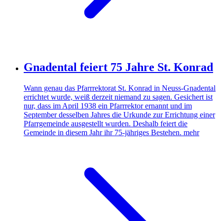
Gnadental feiert 75 Jahre St. Konrad
Wann genau das Pfarrrektorat St. Konrad in Neuss-Gnadental
errichtet wurde, weiß derzeit niemand zu sagen. Gesichert ist
nur, dass im April 1938 ein Pfarrrektor ernannt und im
September desselben Jahres die Urkunde zur Errichtung einer
Pfarrgemeinde ausgestellt wurden. Deshalb feiert die
Gemeinde in diesem Jahr ihr 75-jähriges Bestehen.
mehr