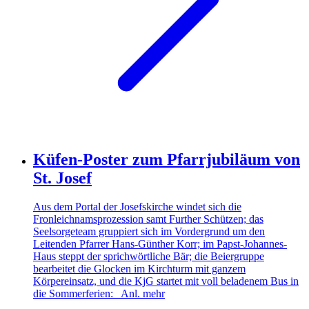
Küfen-Poster zum Pfarrjubiläum von
St. Josef
Aus dem Portal der Josefskirche windet sich die
Fronleichnamsprozession samt Further Schützen; das
Seelsorgeteam gruppiert sich im Vordergrund um den
Leitenden Pfarrer Hans-Günther Korr; im Papst-Johannes-
Haus steppt der sprichwörtliche Bär; die Beiergruppe
bearbeitet die Glocken im Kirchturm mit ganzem
Körpereinsatz, und die KjG startet mit voll beladenem Bus in
die Sommerferien: Anl.
mehr