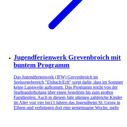
Jugendferienwerk Grevenbroich mit
buntem Programm
Das Jugendferienwerk (JFW) Grevenbroich im
Seelsorgebereich "Elsbach/Erft" sorgt dafür, dass im Sommer
keine Langweile aufkommt. Das Programm reicht von der
Stadtranderholung über einen Segeltörn bis zum großen
Familienfest. Auch in diesem Jahr stürmen zahlreiche Kinder
im Alter von vier bis13 Jahren das Jugendheim St. Georg in
Elfgen und verbringen dort eine gemeinsame Woche.
mehr