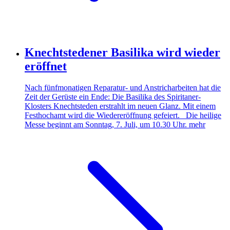
Knechtstedener Basilika wird wieder
eröffnet
Nach fünfmonatigen Reparatur- und Anstricharbei­ten hat die
Zeit der Gerüste ein Ende: Die Basilika des Spiritaner-
Klosters Knechtsteden erstrahlt im neuen Glanz. Mit einem
Festhochamt wird die Wiedereröffnung gefeiert. Die heilige
Messe beginnt am Sonntag, 7. Juli, um 10.30 Uhr.
mehr