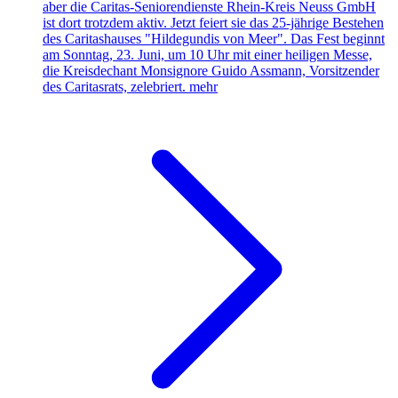
aber die Caritas-Seniorendienste Rhein-Kreis Neuss GmbH
ist dort trotzdem aktiv. Jetzt feiert sie das 25-jährige Bestehen
des Caritashauses "Hildegundis von Meer". Das Fest beginnt
am Sonntag, 23. Juni, um 10 Uhr mit einer heiligen Messe,
die Kreisdechant Monsignore Guido Assmann, Vorsitzender
des Caritasrats, zelebriert.
mehr