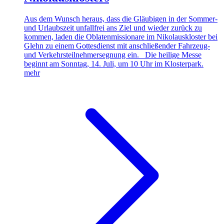
Aus dem Wunsch heraus, dass die Gläubigen in der Sommer-
und Urlaubszeit unfallfrei ans Ziel und wieder zurück zu
kommen, laden die Oblatenmissionare im Nikolauskloster bei
Glehn zu einem Gottesdienst mit anschließender Fahrzeug-
und Verkehrsteilnehmersegnung ein. Die heilige Messe
beginnt am Sonntag, 14. Juli, um 10 Uhr im Klosterpark.
mehr