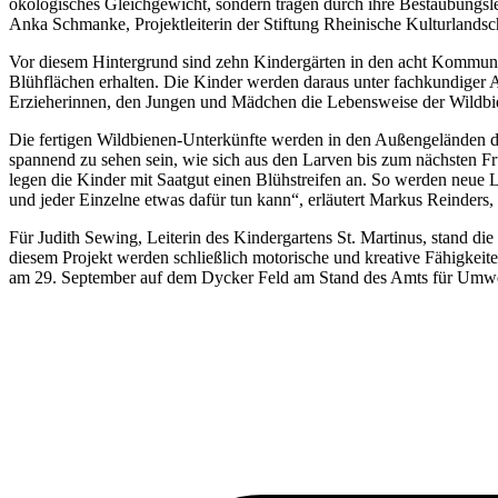
ökologisches Gleichgewicht, sondern tragen durch ihre Bestäubungslei
Anka Schmanke, Projektleiterin der Stiftung Rheinische Kulturlandsc
Vor diesem Hintergrund sind zehn Kindergärten in den acht Kommunen
Blühflächen erhalten. Die Kinder werden daraus unter fachkundiger 
Erzieherinnen, den Jungen und Mädchen die Lebensweise der Wildbie
Die fertigen Wildbienen-Unterkünfte werden in den Außengeländen de
spannend zu sehen sein, wie sich aus den Larven bis zum nächsten F
legen die Kinder mit Saatgut einen Blühstreifen an. So werden neue L
und jeder Einzelne etwas dafür tun kann“, erläutert Markus Reinders,
Für Judith Sewing, Leiterin des Kindergartens St. Martinus, stand di
diesem Projekt werden schließlich motorische und kreative Fähigkei
am 29. September auf dem Dycker Feld am Stand des Amts für Umwe