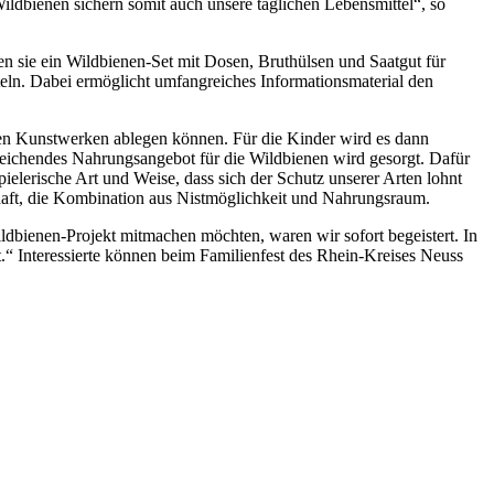
ildbienen sichern somit auch unsere täglichen Lebensmittel“, so
n sie ein Wildbienen-Set mit Dosen, Bruthülsen und Saatgut für
eln. Dabei ermöglicht umfangreiches Informationsmaterial den
inen Kunstwerken ablegen können. Für die Kinder wird es dann
reichendes Nahrungsangebot für die Wildbienen wird gesorgt. Dafür
ielerische Art und Weise, dass sich der Schutz unserer Arten lohnt
schaft, die Kombination aus Nistmöglichkeit und Nahrungsraum.
ildbienen-Projekt mitmachen möchten, waren wir sofort begeistert. In
“ Interessierte können beim Familienfest des Rhein-Kreises Neuss