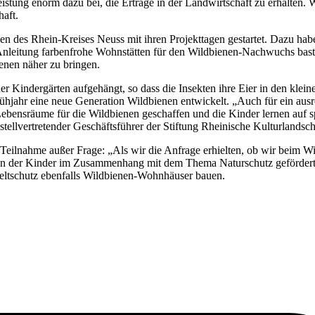
stung enorm dazu bei, die Erträge in der Landwirtschaft zu erhalten. W
haft.
 des Rhein-Kreises Neuss mit ihren Projekttagen gestartet. Dazu habe
Anleitung farbenfrohe Wohnstätten für den Wildbienen-Nachwuchs bast
nen näher zu bringen.
r Kindergärten aufgehängt, so dass die Insekten ihre Eier in den kle
rühjahr eine neue Generation Wildbienen entwickelt. „Auch für ein aus
ebensräume für die Wildbienen geschaffen und die Kinder lernen auf sp
 stellvertretender Geschäftsführer der Stiftung Rheinische Kulturland
e Teilnahme außer Frage: „Als wir die Anfrage erhielten, ob wir beim W
ten der Kinder im Zusammenhang mit dem Thema Naturschutz gefördert.
ltschutz ebenfalls Wildbienen-Wohnhäuser bauen.