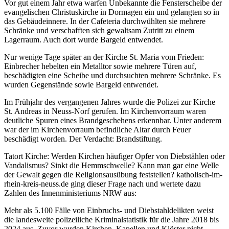
Vor gut einem Jahr etwa warfen Unbekannte die Fensterscheibe der
evangelischen Christuskirche in Dormagen ein und gelangten so in
das Gebäudeinnere. In der Cafeteria durchwühlten sie mehrere
Schränke und verschafften sich gewaltsam Zutritt zu einem
Lagerraum. Auch dort wurde Bargeld entwendet.
Nur wenige Tage später an der Kirche St. Maria vom Frieden:
Einbrecher hebelten ein Metalltor sowie mehrere Türen auf,
beschädigten eine Scheibe und durchsuchten mehrere Schränke. Es
wurden Gegenstände sowie Bargeld entwendet.
Im Frühjahr des vergangenen Jahres wurde die Polizei zur Kirche
St. Andreas in Neuss-Norf gerufen. Im Kirchenvorraum waren
deutliche Spuren eines Brandgeschehens erkennbar. Unter anderem
war der im Kirchenvorraum befindliche Altar durch Feuer
beschädigt worden. Der Verdacht: Brandstiftung.
Tatort Kirche: Werden Kirchen häufiger Opfer von Diebstählen oder
Vandalismus? Sinkt die Hemmschwelle? Kann man gar eine Welle
der Gewalt gegen die Religionsausübung feststellen? katholisch-im-
rhein-kreis-neuss.de ging dieser Frage nach und wertete dazu
Zahlen des Innenministeriums NRW aus:
Mehr als 5.100 Fälle von Einbruchs- und Diebstahldelikten weist
die landesweite polizeiliche Kriminalstatistik für die Jahre 2018 bis
2024 aus. Zuvor wurden Kirchen, Kapellen und Klöster nicht