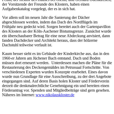
der Vorsitzende der Freunde des Klosters, haben einen
Aufgabenkatalog vorgelegt, der es in sich hat.
Vor allem soll im neuen Jahr die Sanierung der Dächer
abgeschlossen werden, indem das Dach des Nordflügels im
Frühjahr neu gedeckt wird. Sorgen bereitet auch der Gartenpavillon
des Klosters an der Köln-Aachener Bistumsgrenze. Zunächst wurde
ein überschaubarer Betrag für eine neue Abdeckung anvisiert, dann
fanden Dachdecker und Architekt heraus, dass der hölzerne
Dachstuhl teilweise verfault ist.
Kaum besser sieht es im Gebäude der Kinderkirche aus, das in den
1960-er Jahren am Jüchener Bach entstand. Dach und Boden
müssen dort erneuert werden. Unterdessen machen die Pläne für die
Restaurierung des Deckengemäldes im Petrussaal Fortschritte. Von
verschiedenen Experten wurden Konzepte erarbeitet. Eines davon
wurde nun Grundlage für eine Ausschreibung, zu der drei Angebote
eingegangen sind. Auf deren Basis holen Kloster und Förderverein
derzeit die denkmalrechtliche Genehmigung ein und bereiten einen
Förderantrag vor. Spenden und Mitgliedbeiträge sind gern gesehen.
Näheres im Internet:
www.nikolauskloster.de